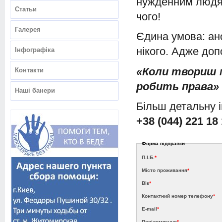
нужденним людям
Статьи
чого!
Галерея
Єдина умова: ан
нікого. Адже доп
Інфографіка
«Коли твориш м
Контакти
робить права» 
Наші банери
Більш детальну 
+38 (044) 221 18
Форма відправки
П.І.Б.
*
Місто проживання
*
Вік
*
Контактний номер телефону
*
E-mail
*
Повідомлення
*