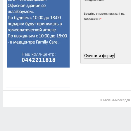
Введіть символи вказані на
зображенні
*
© Місія «Милосердя б